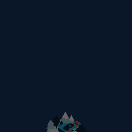
ESCOLHA O HOTEL EM MADONNA DI
CAMPIGLIO
ORDENAR POR:
FILTRAR POR: