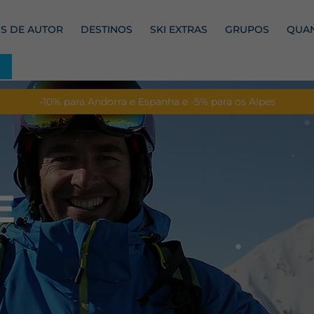
S DE AUTOR
DESTINOS
SKI EXTRAS
GRUPOS
QUAN
-10% para Andorra e Espanha e -5% para os Alpes
E