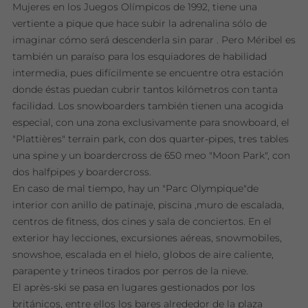
Mujeres en los Juegos Olímpicos de 1992, tiene una
vertiente a pique que hace subir la adrenalina sólo de
imaginar cómo será descenderla sin parar . Pero Méribel es
también un paraíso para los esquiadores de habilidad
intermedia, pues difícilmente se encuentre otra estación
donde éstas puedan cubrir tantos kilómetros con tanta
facilidad. Los snowboarders también tienen una acogida
especial, con una zona exclusivamente para snowboard, el
"Plattières" terrain park, con dos quarter-pipes, tres tables
una spine y un boardercross de 650 meo "Moon Park", con
dos halfpipes y boardercross.
En caso de mal tiempo, hay un "Parc Olympique"de
interior con anillo de patinaje, piscina ,muro de escalada,
centros de fitness, dos cines y sala de conciertos. En el
exterior hay lecciones, excursiones aéreas, snowmobiles,
snowshoe, escalada en el hielo, globos de aire caliente,
parapente y trineos tirados por perros de la nieve.
El après-ski se pasa en lugares gestionados por los
británicos, entre ellos los bares alrededor de la plaza