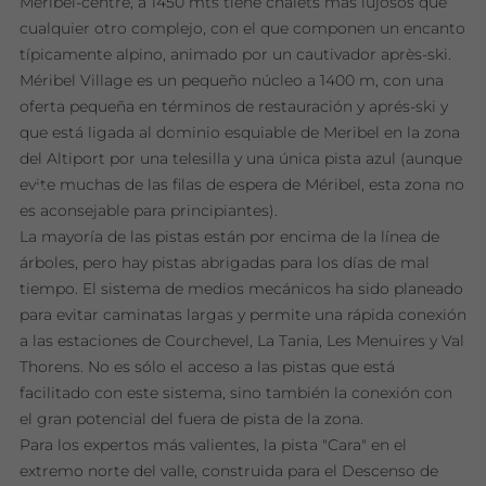
Méribel-centre, a 1450 mts tiene chalets más lujosos que
cualquier otro complejo, con el que componen un encanto
típicamente alpino, animado por un cautivador après-ski.
Méribel Village es un pequeño núcleo a 1400 m, con una
oferta pequeña en términos de restauración y aprés-ski y
que está ligada al dominio esquiable de Meribel en la zona
del Altiport por una telesilla y una única pista azul (aunque
evite muchas de las filas de espera de Méribel, esta zona no
es aconsejable para principiantes).
La mayoría de las pistas están por encima de la línea de
árboles, pero hay pistas abrigadas para los días de mal
tiempo. El sistema de medios mecánicos ha sido planeado
para evitar caminatas largas y permite una rápida conexión
a las estaciones de Courchevel, La Tania, Les Menuires y Val
Thorens. No es sólo el acceso a las pistas que está
facilitado con este sistema, sino también la conexión con
el gran potencial del fuera de pista de la zona.
Para los expertos más valientes, la pista "Cara" en el
extremo norte del valle, construida para el Descenso de