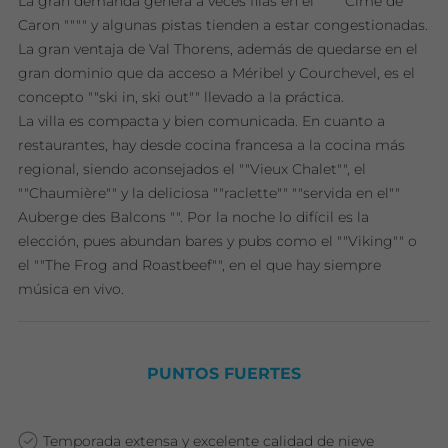
La gran demanda genera a veces filas en el """" Cime de
Caron """" y algunas pistas tienden a estar congestionadas.
La gran ventaja de Val Thorens, además de quedarse en el
gran dominio que da acceso a Méribel y Courchevel, es el
concepto ""ski in, ski out"" llevado a la práctica.
La villa es compacta y bien comunicada. En cuanto a
restaurantes, hay desde cocina francesa a la cocina más
regional, siendo aconsejados el ""Vieux Chalet"", el
""Chaumière"" y la deliciosa ""raclette"" ""servida en el""
Auberge des Balcons "". Por la noche lo difícil es la
elección, pues abundan bares y pubs como el ""Viking"" o
el ""The Frog and Roastbeef"", en el que hay siempre
música en vivo.
PUNTOS FUERTES
Temporada extensa y excelente calidad de nieve