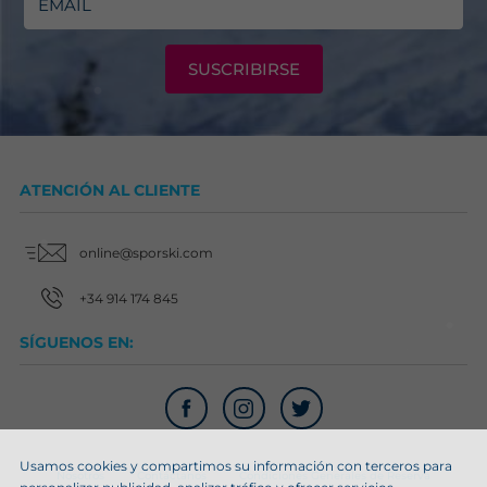
SUSCRIBIRSE
ATENCIÓN AL CLIENTE
online@sporski.com
+34 914 174 845
SÍGUENOS EN:
Usamos cookies y compartimos su información con terceros para
Nosotros
Contáctanos
Condiciones Generales de Reserva