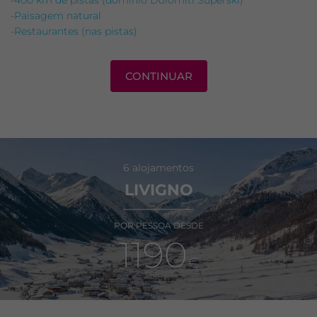
-400 km de pistas (domínio Dolomiti Superski)
-Paisagem natural
-Restaurantes (nas pistas)
CONTINUAR
6 alojamentos
LIVIGNO
POR PESSOA DESDE
1190
€