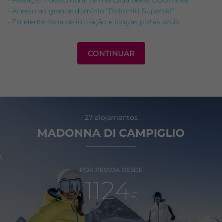
- Paisagem deslumbrante marcada pelos Dolomites
- Acesso ao grande domínio “Dolomiti Superski”
- Excelente zona de iniciação e longas pistas azuis
CONTINUAR
27 alojamentos
MADONNA DI CAMPIGLIO
\
POR PESSOA DESDE
1124
€