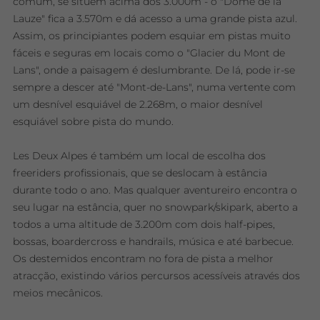
comum, se situem acima dos 3.000m - o "Dôme de la
Lauze" fica a 3.570m e dá acesso a uma grande pista azul.
Assim, os principiantes podem esquiar em pistas muito
fáceis e seguras em locais como o "Glacier du Mont de
Lans", onde a paisagem é deslumbrante. De lá, pode ir-se
sempre a descer até "Mont-de-Lans", numa vertente com
um desnível esquiável de 2.268m, o maior desnível
esquiável sobre pista do mundo.
Les Deux Alpes é também um local de escolha dos
freeriders profissionais, que se deslocam à estância
durante todo o ano. Mas qualquer aventureiro encontra o
seu lugar na estância, quer no snowpark/skipark, aberto a
todos a uma altitude de 3.200m com dois half-pipes,
bossas, boardercross e handrails, música e até barbecue.
Os destemidos encontram no fora de pista a melhor
atracção, existindo vários percursos acessíveis através dos
meios mecânicos.