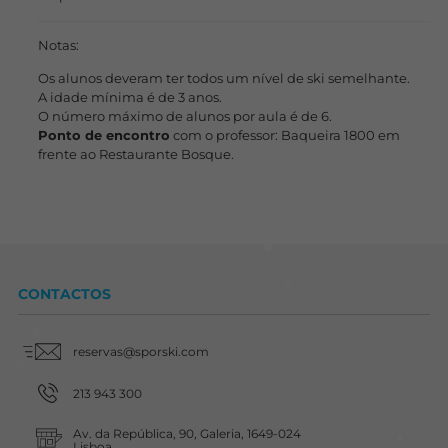
Notas:
Os alunos deveram ter todos um nível de ski semelhante.
A idade mínima é de 3 anos.
O número máximo de alunos por aula é de 6.
Ponto de encontro
com o professor: Baqueira 1800 em
frente ao Restaurante Bosque.
CONTACTOS
reservas@sporski.com
213 943 300
Av. da República, 90, Galeria, 1649-024
Lisboa