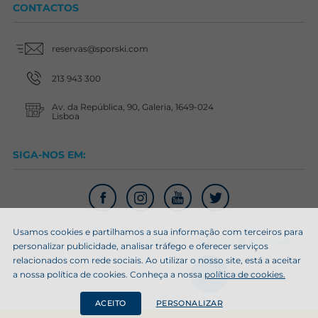
CONTACTOS
reservas@sporski.com
213 943 300
Av. da República, 90, Galeria, 1649-024
Lisboa
SIGA-NOS EM:
Usamos cookies e partilhamos a sua informação com terceiros para
A Sporski
Condições Gerais de Reserva
Politica de privacidade
personalizar publicidade, analisar tráfego e oferecer serviços
relacionados com rede sociais. Ao utilizar o nosso site, está a aceitar
a nossa política de cookies. Conheça a nossa
política de cookies.
Condições de Utilização
Cookies
ACEITO
PERSONALIZAR