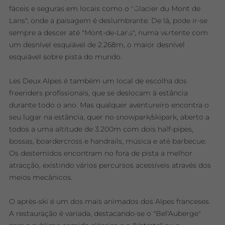
fáceis e seguras em locais como o "Glacier du Mont de
Lans", onde a paisagem é deslumbrante. De lá, pode ir-se
sempre a descer até "Mont-de-Lans", numa vertente com
um desnível esquiável de 2.268m, o maior desnível
esquiável sobre pista do mundo.
Les Deux Alpes é também um local de escolha dos
freeriders profissionais, que se deslocam à estância
durante todo o ano. Mas qualquer aventureiro encontra o
seu lugar na estância, quer no snowpark/skipark, aberto a
todos a uma altitude de 3.200m com dois half-pipes,
bossas, boardercross e handrails, música e até barbecue.
Os destemidos encontram no fora de pista a melhor
atracção, existindo vários percursos acessíveis através dos
meios mecânicos.
O après-ski é um dos mais animados dos Alpes franceses.
A restauração é variada, destacando-se o "Bel'Auberge"