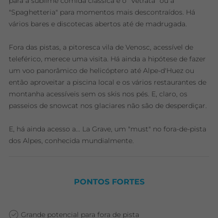
para a sublime comida clássica e o "Vetrata" ou a
"Spaghetteria" para momentos mais descontraídos. Há
vários bares e discotecas abertos até de madrugada.
Fora das pistas, a pitoresca vila de Venosc, acessível de
teleférico, merece uma visita. Há ainda a hipótese de fazer
um voo panorâmico de helicóptero até Alpe-d'Huez ou
então aproveitar a piscina local e os vários restaurantes de
montanha acessíveis sem os skis nos pés. E, claro, os
passeios de snowcat nos glaciares não são de desperdiçar.
E, há ainda acesso a... La Grave, um "must" no fora-de-pista
dos Alpes, conhecida mundialmente.
PONTOS FORTES
Grande potencial para fora de pista