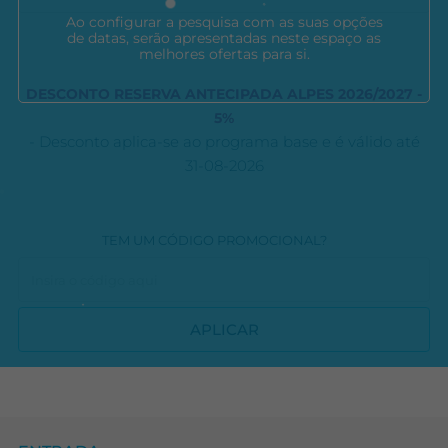
Ao configurar a pesquisa com as suas opções
de datas, serão apresentadas neste espaço as
melhores ofertas para si.
DESCONTO RESERVA ANTECIPADA ALPES 2026/2027 -
5%
- Desconto aplica-se ao programa base e é válido até
31-08-2026
TEM UM CÓDIGO PROMOCIONAL?
APLICAR