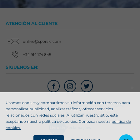
ATENCIÓN AL CLIENTE
online@sporski.com
+34 914 174 845
SÍGUENOS EN:
Usamos cookies y compartimos su información con terceros para
Nosotros
Contáctanos
Condiciones Generales de Reserva
personalizar publicidad, analizar tráfico y ofrecer servicios
Política de privacidad
Condiciones de uso
Cookies
relacionados con redes sociales. Al utilizar nuestro sitio, está
aceptando nuestra política de cookies. Conozca nuestra
política de
cookies.